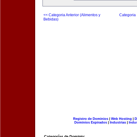
<< Categoria Anterior (Alimentos y
Categoria 
Bebidas)
Registro de Dominios
|
Web Hosting
|
D
Dominios Expirados
|
Industrias
|
Indu
Categorías de Dominio: