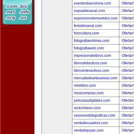
eventosbarcelona.com
Ofertar
expoartesanal.com
Ofertar
exposiciondemuebles.com
Ofertar
feriartesanal.com
Ofertar
forocultura.com
Ofertar
fotografiaenlinea.com
Ofertar
fotografiaweb.com
Ofertar
impresiondelibros.com
Ofertar
librosdidacticos.com
Ofertar
librosinteractivos.com
Ofertar
mercadodeartesanias.com
Ofertar
minilibro.com
Ofertar
musicompras.com
Ofertar
peliculasdigitales.com
Ofertar
rockchileno.com
Ofertar
sesionesfotograficas.com
Ofertar
ventadecuadros.com
Ofertar
ventadejoyas.com
Ofertar