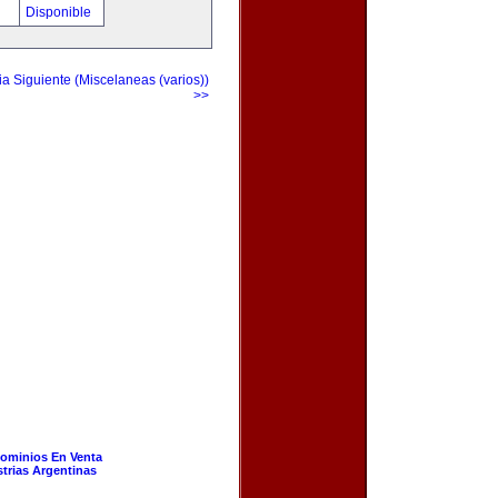
!
Disponible
a Siguiente (Miscelaneas (varios))
>>
ominios En Venta
strias Argentinas