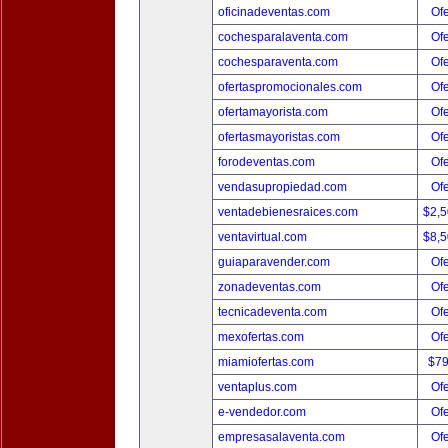
oficinadeventas.com
Ofe
cochesparalaventa.com
Ofe
cochesparaventa.com
Ofe
ofertaspromocionales.com
Ofe
ofertamayorista.com
Ofe
ofertasmayoristas.com
Ofe
forodeventas.com
Ofe
vendasupropiedad.com
Ofe
ventadebienesraices.com
$2,
ventavirtual.com
$8,
guiaparavender.com
Ofe
zonadeventas.com
Ofe
tecnicadeventa.com
Ofe
mexofertas.com
Ofe
miamiofertas.com
$7
ventaplus.com
Ofe
e-vendedor.com
Ofe
empresasalaventa.com
Ofe