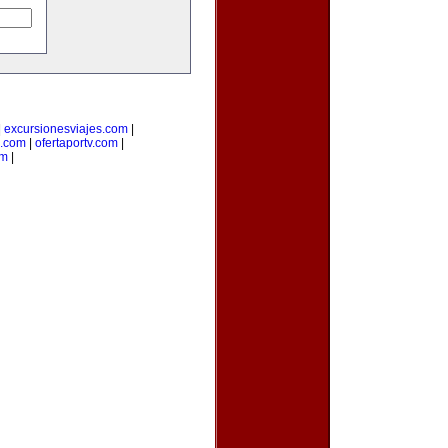
|
excursionesviajes.com
|
e.com
|
ofertaportv.com
|
om
|