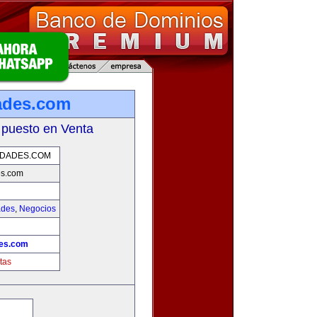
ades.com
 puesto en Venta
EDADES.COM
es.com
ades
,
Negocios
des.com
tas