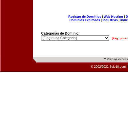
Registro de Dominios
|
Web Hosting
|
D
Dominios Expirados
|
Industrias
|
Indu
Categorías de Dominio:
[Pág. princi
** Precios expre
© 2002/2022 Solo10.com