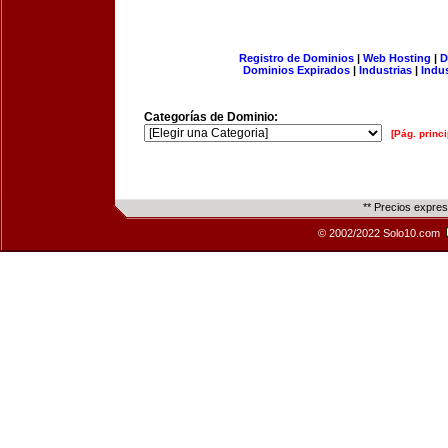
Registro de Dominios
|
Web Hosting
|
D
Dominios Expirados
|
Industrias
|
Indu
Categorías de Dominio:
[Pág. princi
** Precios expre
© 2002/2022 Solo10.com