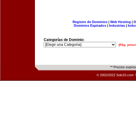
Registro de Dominios
|
Web Hosting
|
D
Dominios Expirados
|
Industrias
|
Indu
Categorías de Dominio:
[Pág. princi
** Precios expre
© 2002/2022 Solo10.com