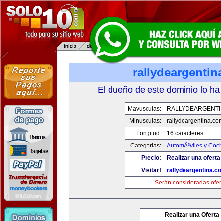
rallydeargenti
El dueño de este dominio lo ha
Mayusculas:
RALLYDEARGENTI
Minusculas:
rallydeargentina.co
Longitud:
16 caracteres
Categorias:
AutomÃ³viles y Coc
Precio:
Realizar una oferta
Visitar!
rallydeargentina.c
Serán consideradas ofer
Realizar una Oferta