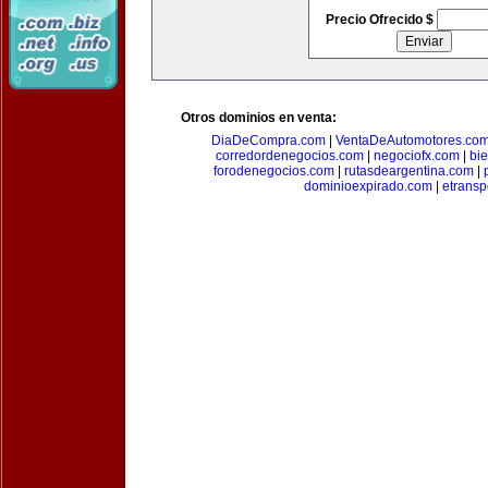
Precio Ofrecido $
Otros dominios en venta:
DiaDeCompra.com
|
VentaDeAutomotores.co
corredordenegocios.com
|
negociofx.com
|
bi
forodenegocios.com
|
rutasdeargentina.com
|
dominioexpirado.com
|
etransp