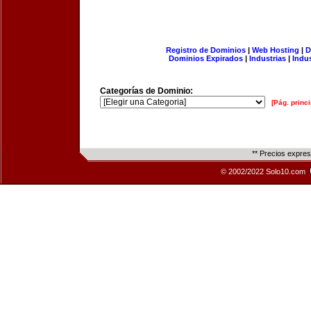
Registro de Dominios
|
Web Hosting
|
D
Dominios Expirados
|
Industrias
|
Indu
Categorías de Dominio:
[Pág. princi
** Precios expre
© 2002/2022 Solo10.com