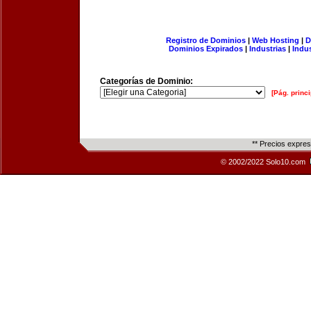
Registro de Dominios
|
Web Hosting
|
D
Dominios Expirados
|
Industrias
|
Indu
Categorías de Dominio:
[Pág. princi
** Precios expre
© 2002/2022 Solo10.com