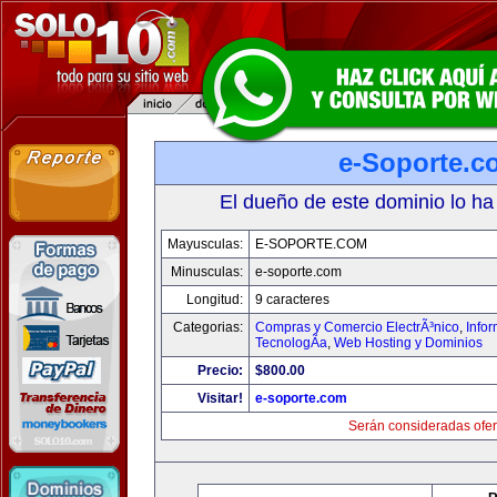
e-Soporte.c
El dueño de este dominio lo ha
Mayusculas:
E-SOPORTE.COM
Minusculas:
e-soporte.com
Longitud:
9 caracteres
Categorias:
Compras y Comercio ElectrÃ³nico
,
Info
TecnologÃ­a
,
Web Hosting y Dominios
Precio:
$800.00
Visitar!
e-soporte.com
Serán consideradas ofer