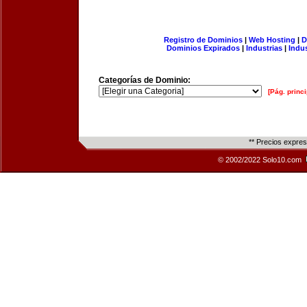
Registro de Dominios
|
Web Hosting
|
D
Dominios Expirados
|
Industrias
|
Indu
Categorías de Dominio:
[Pág. princi
** Precios expre
© 2002/2022 Solo10.com