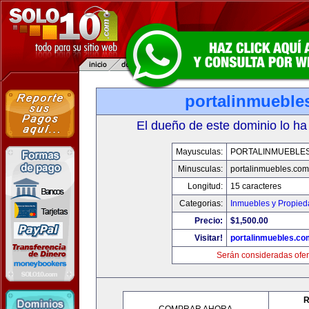
portalinmueble
El dueño de este dominio lo ha
Mayusculas:
PORTALINMUEBLE
Minusculas:
portalinmuebles.com
Longitud:
15 caracteres
Categorias:
Inmuebles y Propie
Precio:
$1,500.00
Visitar!
portalinmuebles.co
Serán consideradas ofer
R