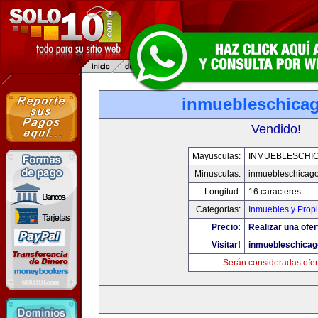
inmuebleschica
Vendido!
Mayusculas:
INMUEBLESCHI
Minusculas:
inmuebleschicag
Longitud:
16 caracteres
Categorias:
Inmuebles y Prop
Precio:
Realizar una ofer
Visitar!
inmuebleschica
Serán consideradas ofer