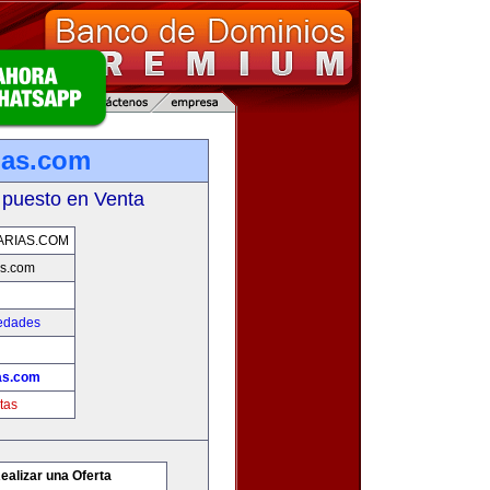
ias.com
 puesto en Venta
ARIAS.COM
as.com
iedades
ias.com
tas
ealizar una Oferta