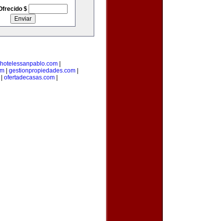
Ofrecido $
hotelessanpablo.com
|
om
|
gestionpropiedades.com
|
|
ofertadecasas.com
|