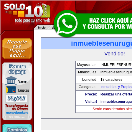
inmueblesenurug
Vendido!
Mayusculas:
INMUEBLESENUR
Minusculas:
inmueblesenurugu
Longitud:
18 caracteres
Categorias:
Inmuebles y Propi
Precio:
Realizar una oferta
Visitar!
inmueblesenurugu
Serán consideradas ofer