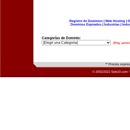
Registro de Dominios
|
Web Hosting
|
D
Dominios Expirados
|
Industrias
|
Indu
Categorías de Dominio:
[Pág. princi
** Precios expre
© 2002/2022 Solo10.com