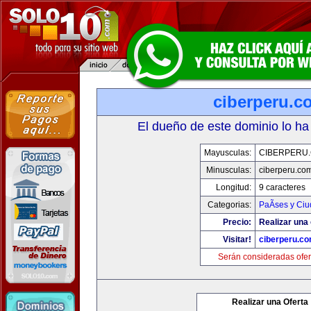
ciberperu.c
El dueño de este dominio lo ha
Mayusculas:
CIBERPERU
Minusculas:
ciberperu.co
Longitud:
9 caracteres
Categorias:
PaÃ­ses y Ci
Precio:
Realizar una 
Visitar!
ciberperu.c
Serán consideradas ofer
Realizar una Oferta