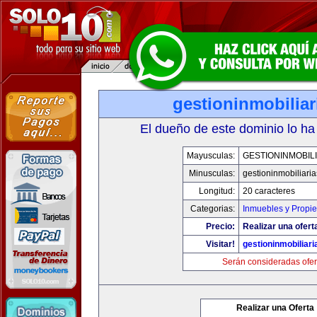
gestioninmobilia
El dueño de este dominio lo ha
Mayusculas:
GESTIONINMOBIL
Minusculas:
gestioninmobiliari
Longitud:
20 caracteres
Categorias:
Inmuebles y Propi
Precio:
Realizar una ofert
Visitar!
gestioninmobiliar
Serán consideradas ofer
Realizar una Oferta