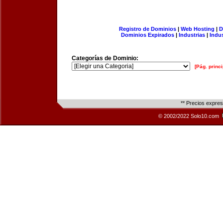
Registro de Dominios
|
Web Hosting
|
D
Dominios Expirados
|
Industrias
|
Indu
Categorías de Dominio:
[Pág. princi
** Precios expre
© 2002/2022 Solo10.com