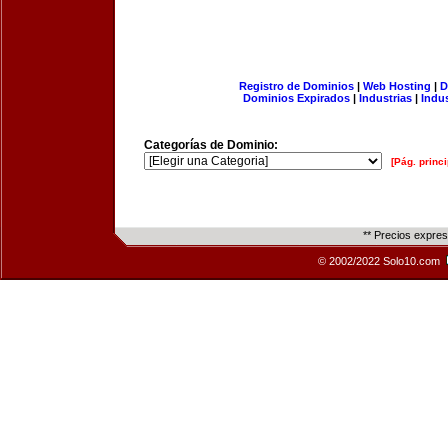
Registro de Dominios
|
Web Hosting
|
D
Dominios Expirados
|
Industrias
|
Indu
Categorías de Dominio:
[Pág. princi
** Precios expre
© 2002/2022 Solo10.com