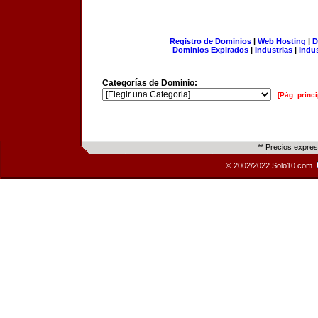
Registro de Dominios
|
Web Hosting
|
D
Dominios Expirados
|
Industrias
|
Indu
Categorías de Dominio:
[Pág. princi
** Precios expre
© 2002/2022 Solo10.com