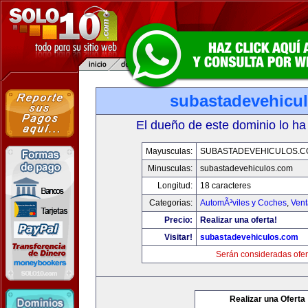
subastadevehicu
El dueño de este dominio lo ha
Mayusculas:
SUBASTADEVEHICULOS.C
Minusculas:
subastadevehiculos.com
Longitud:
18 caracteres
Categorias:
AutomÃ³viles y Coches
,
Vent
Precio:
Realizar una oferta!
Visitar!
subastadevehiculos.com
Serán consideradas ofer
Realizar una Oferta