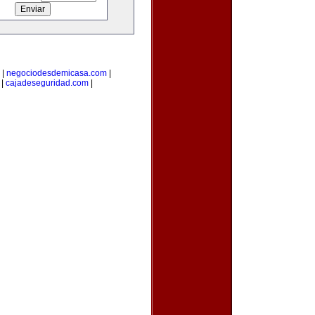
|
negociodesdemicasa.com
|
|
cajadeseguridad.com
|