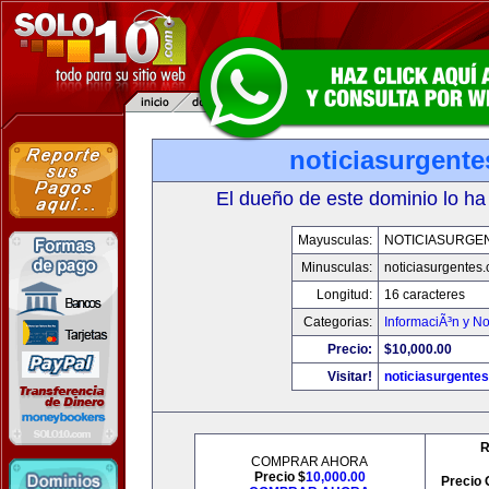
noticiasurgent
El dueño de este dominio lo ha
Mayusculas:
NOTICIASURGE
Minusculas:
noticiasurgentes
Longitud:
16 caracteres
Categorias:
InformaciÃ³n y No
Precio:
$10,000.00
Visitar!
noticiasurgente
R
COMPRAR AHORA
Precio $
10,000.00
Precio 