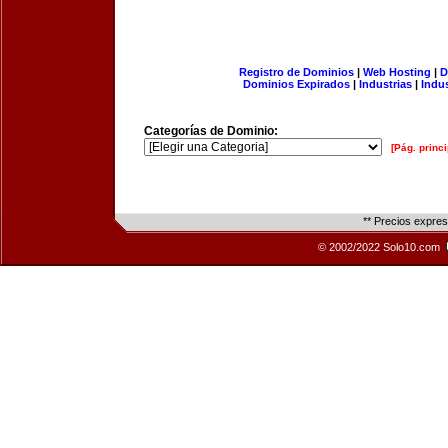
Registro de Dominios
|
Web Hosting
|
D
Dominios Expirados
|
Industrias
|
Indu
Categorías de Dominio:
[Pág. princi
** Precios expre
© 2002/2022 Solo10.com