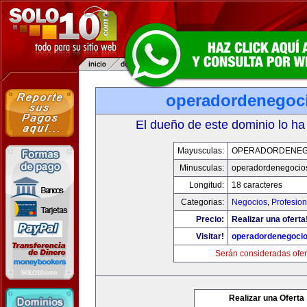
operadordenegoc
El dueño de este dominio lo ha
Mayusculas:
OPERADORDENEG
Minusculas:
operadordenegocio
Longitud:
18 caracteres
Categorias:
Negocios
,
Profesio
Precio:
Realizar una oferta
Visitar!
operadordenegoci
Serán consideradas ofer
Realizar una Oferta