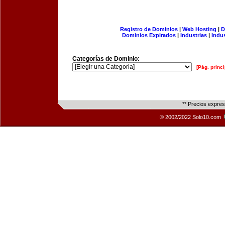
Registro de Dominios
|
Web Hosting
|
D
Dominios Expirados
|
Industrias
|
Indu
Categorías de Dominio:
[Pág. princi
** Precios expre
© 2002/2022 Solo10.com