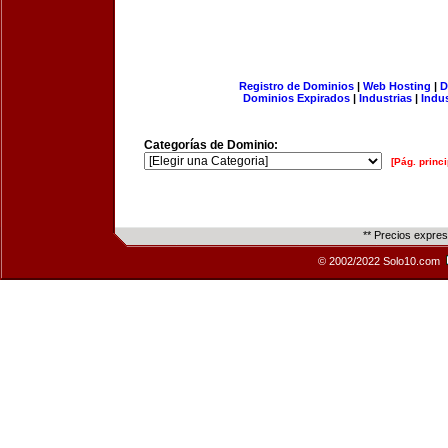
Registro de Dominios
|
Web Hosting
|
D
Dominios Expirados
|
Industrias
|
Indu
Categorías de Dominio:
[Pág. princi
** Precios expre
© 2002/2022 Solo10.com