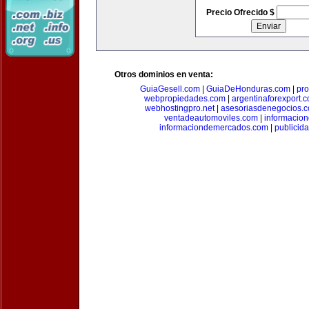
Precio Ofrecido $
Otros dominios en venta:
GuiaGesell.com
|
GuiaDeHonduras.com
|
pr
webpropiedades.com
|
argentinaforexport.
webhostingpro.net
|
asesoriasdenegocios.
ventadeautomoviles.com
|
informacio
informaciondemercados.com
|
publicid