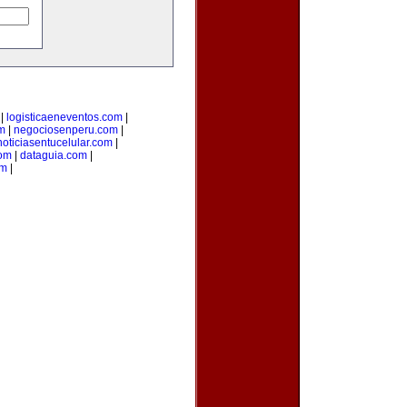
|
logisticaeneventos.com
|
m
|
negociosenperu.com
|
noticiasentucelular.com
|
com
|
dataguia.com
|
om
|