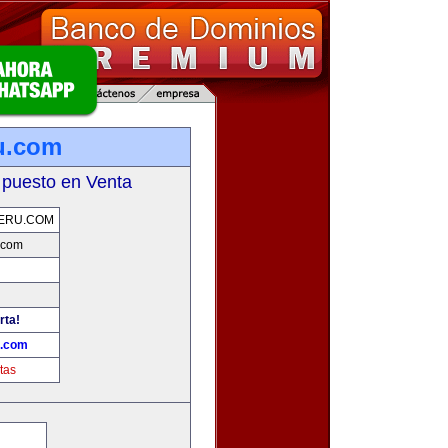
u.com
 puesto en Venta
ERU.COM
.com
rta!
u.com
tas