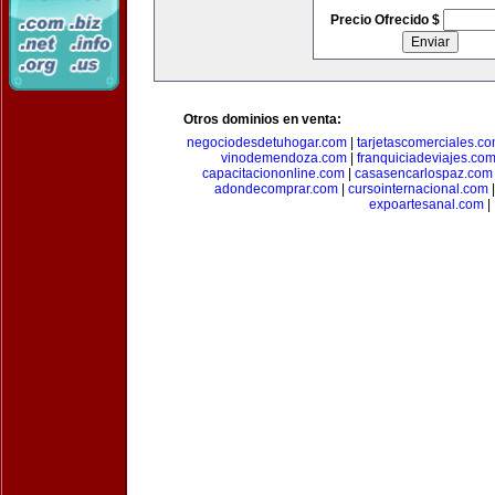
Precio Ofrecido $
Otros dominios en venta:
negociodesdetuhogar.com
|
tarjetascomerciales.c
vinodemendoza.com
|
franquiciadeviajes.co
capacitaciononline.com
|
casasencarlospaz.com
adondecomprar.com
|
cursointernacional.com
expoartesanal.com
|