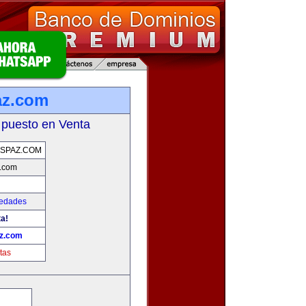
az.com
 puesto en Venta
SPAZ.COM
.com
iedades
ta!
z.com
tas