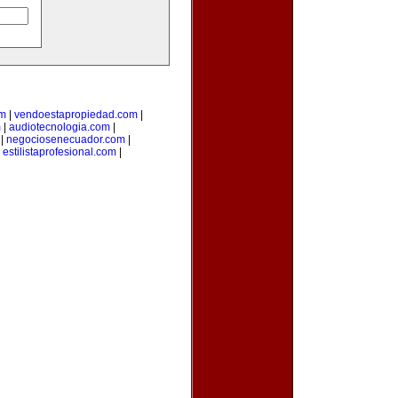
om
|
vendoestapropiedad.com
|
m
|
audiotecnologia.com
|
|
negociosenecuador.com
|
|
estilistaprofesional.com
|