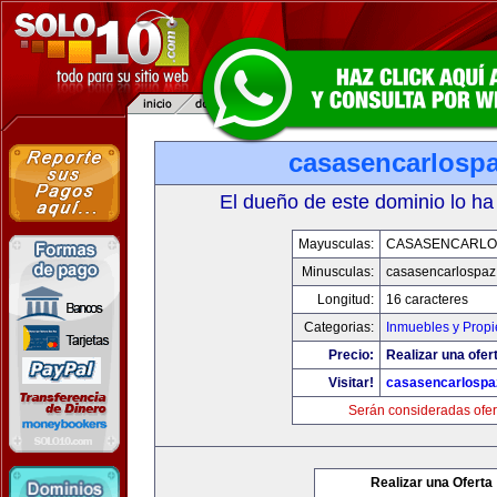
casasencarlosp
El dueño de este dominio lo ha
Mayusculas:
CASASENCARLO
Minusculas:
casasencarlospaz
Longitud:
16 caracteres
Categorias:
Inmuebles y Prop
Precio:
Realizar una ofer
Visitar!
casasencarlospa
Serán consideradas ofer
Realizar una Oferta