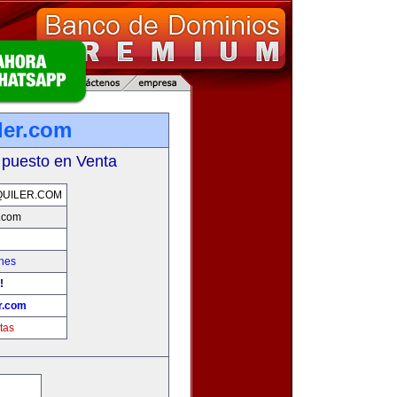
ler.com
 puesto en Venta
UILER.COM
r.com
hes
!
r.com
tas