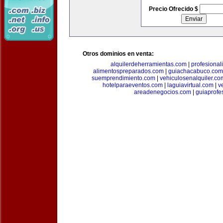
Precio Ofrecido $
Otros dominios en venta:
alquilerdeherramientas.com
|
profesiona
alimentospreparados.com
|
guiachacabuco.com
suemprendimiento.com
|
vehiculosenalquiler.co
hotelparaeventos.com
|
laguiavirtual.com
|
v
areadenegocios.com
|
guiaprofe