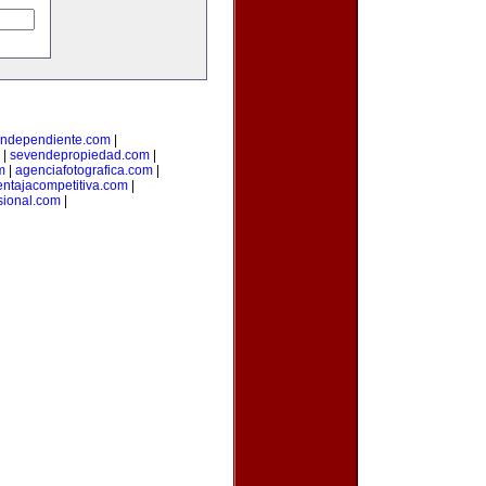
lindependiente.com
|
|
sevendepropiedad.com
|
m
|
agenciafotografica.com
|
entajacompetitiva.com
|
sional.com
|