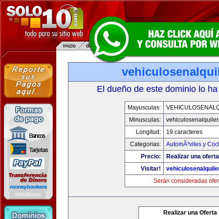
vehiculosenalqui
El dueño de este dominio lo ha
Mayusculas:
VEHICULOSENALQ
Minusculas:
vehiculosenalquile
Longitud:
19 caracteres
Categorias:
AutomÃ³viles y Coc
Precio:
Realizar una oferta
Visitar!
vehiculosenalquile
Serán consideradas ofer
Realizar una Oferta