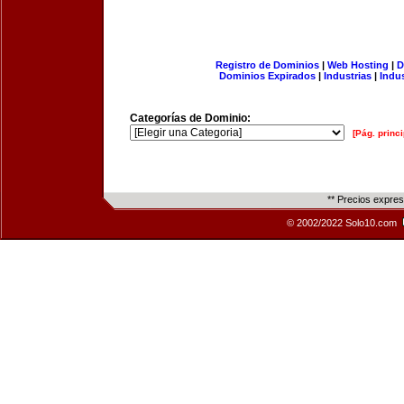
Registro de Dominios
|
Web Hosting
|
D
Dominios Expirados
|
Industrias
|
Indu
Categorías de Dominio:
[Pág. princi
** Precios expre
© 2002/2022 Solo10.com