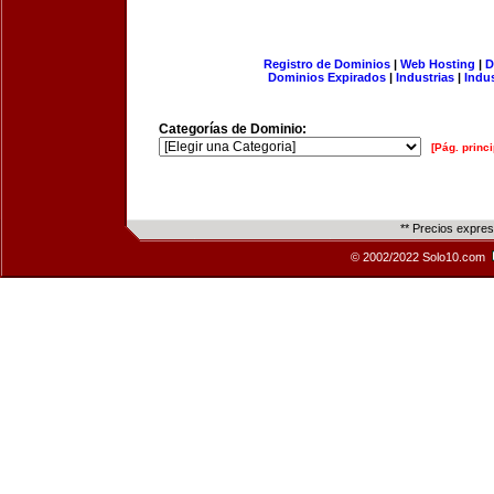
Registro de Dominios
|
Web Hosting
|
D
Dominios Expirados
|
Industrias
|
Indu
Categorías de Dominio:
[Pág. princi
** Precios expre
© 2002/2022 Solo10.com