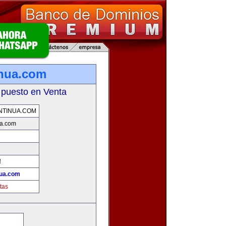
inua.com
 puesto en Venta
NTINUA.COM
ua.com
!
nua.com
tas