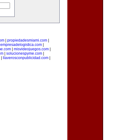
com
|
propiedadesmiami.com
|
|
empresadelogistica.com
|
me.com
|
misvideojuegos.com
|
om
|
solucionespyme.com
|
|
llaverosconpublicidad.com
|