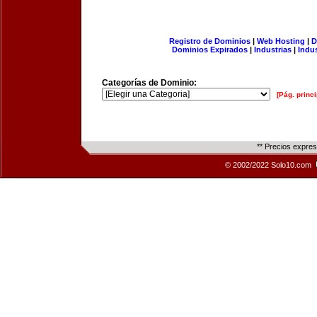
Registro de Dominios
|
Web Hosting
|
D
Dominios Expirados
|
Industrias
|
Indu
Categorías de Dominio:
[Pág. princi
** Precios expre
© 2002/2022 Solo10.com