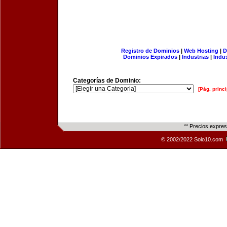
Registro de Dominios
|
Web Hosting
|
D
Dominios Expirados
|
Industrias
|
Indu
Categorías de Dominio:
[Pág. princi
** Precios expre
© 2002/2022 Solo10.com