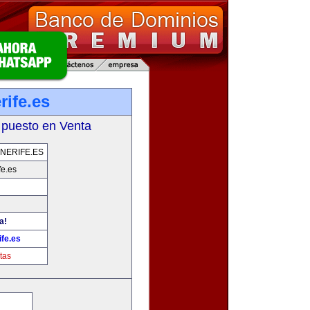
rife.es
 puesto en Venta
NERIFE.ES
fe.es
a!
fe.es
tas