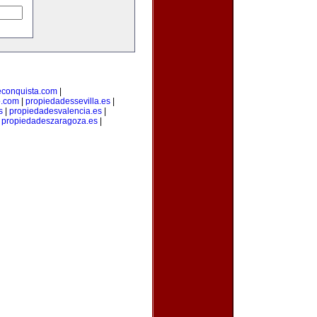
econquista.com
|
o.com
|
propiedadessevilla.es
|
s
|
propiedadesvalencia.es
|
|
propiedadeszaragoza.es
|