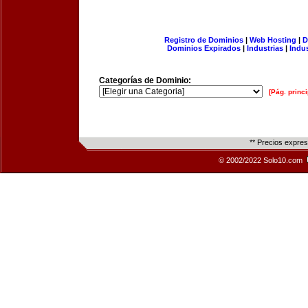
Registro de Dominios
|
Web Hosting
|
D
Dominios Expirados
|
Industrias
|
Indu
Categorías de Dominio:
[Pág. princi
** Precios expre
© 2002/2022 Solo10.com