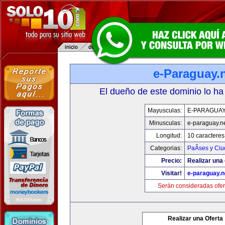
e-Paraguay.
El dueño de este dominio lo ha
Mayusculas:
E-PARAGUAY
Minusculas:
e-paraguay.n
Longitud:
10 caracteres
Categorias:
PaÃ­ses y Ci
Precio:
Realizar una 
Visitar!
e-paraguay.n
Serán consideradas ofer
Realizar una Oferta