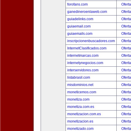
forofans.com
Oferta
ganedineroenlaweb.com
Oferta
guiadelinks.com
Oferta
guiaemail.com
Oferta
guiaemails.com
Oferta
inscripcionenbuscadores.com
Oferta
InternetClasificados.com
Oferta
internetmarcas.com
Oferta
internetynegocios.com
Oferta
interservidores.com
Oferta
listabrasil.com
Oferta
misdominios.net
Oferta
moneticemos.com
Oferta
monetiza.com
Oferta
monetiza.com.es
Oferta
monetizacion.com.es
Oferta
monetizacion.es
Oferta
monetizado.com
Oferta