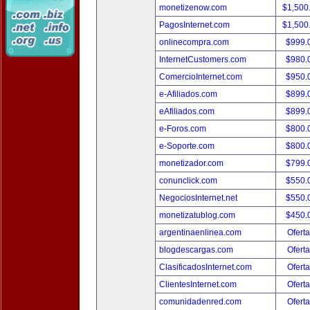
monetizenow.com
$1,500
PagosInternet.com
$1,500
onlinecompra.com
$999.
InternetCustomers.com
$980.
ComercioInternet.com
$950.
e-Afiliados.com
$899.
eAfiliados.com
$899.
e-Foros.com
$800.
e-Soporte.com
$800.
monetizador.com
$799.
conunclick.com
$550.
NegociosInternet.net
$550.
monetizatublog.com
$450.
argentinaenlinea.com
Oferta
blogdescargas.com
Oferta
ClasificadosInternet.com
Oferta
ClientesInternet.com
Oferta
comunidadenred.com
Oferta