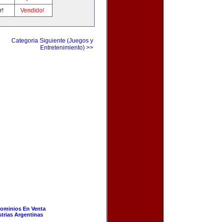
r!
Vendido!
Categoria Siguiente (Juegos y
Entretenimiento) >>
ominios En Venta
strias Argentinas