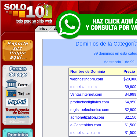
Dominios de la Categorí
99 dominios en esta categ
Mostrando 1 de 99
Nombre de Dominio
Precio
webhostingpro.com
$20,00
monetizalo.com
$9,800
VentasInternet.com
$4,999
productosdigitales.com
$4,950
registroelectronico.com
$2,900
admonetization.com
$2,150
e-Contenidos.com
$1,500
monetizacao.com
$1,500