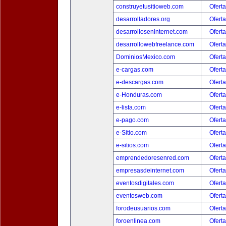
construyetusitioweb.com
Oferta
desarrolladores.org
Oferta
desarrolloseninternet.com
Oferta
desarrollowebfreelance.com
Oferta
DominiosMexico.com
Oferta
e-cargas.com
Oferta
e-descargas.com
Oferta
e-Honduras.com
Oferta
e-lista.com
Oferta
e-pago.com
Oferta
e-Sitio.com
Oferta
e-sitios.com
Oferta
emprendedoresenred.com
Oferta
empresasdeinternet.com
Oferta
eventosdigitales.com
Oferta
eventosweb.com
Oferta
forodeusuarios.com
Oferta
foroenlinea.com
Oferta