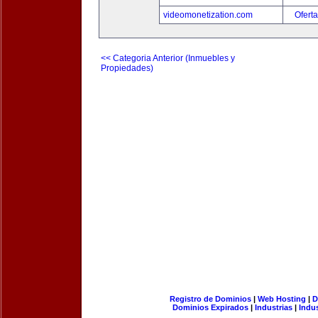
videomonetization.com
Oferta
<< Categoria Anterior (Inmuebles y
Propiedades)
Registro de Dominios
|
Web Hosting
|
D
Dominios Expirados
|
Industrias
|
Indu