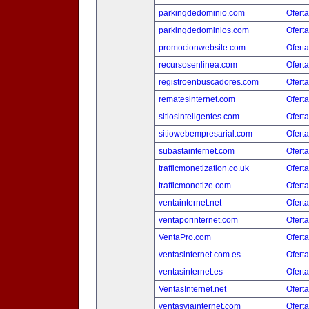
parkingdedominio.com
Oferta
parkingdedominios.com
Oferta
promocionwebsite.com
Oferta
recursosenlinea.com
Oferta
registroenbuscadores.com
Oferta
rematesinternet.com
Oferta
sitiosinteligentes.com
Oferta
sitiowebempresarial.com
Oferta
subastainternet.com
Oferta
trafficmonetization.co.uk
Oferta
trafficmonetize.com
Oferta
ventainternet.net
Oferta
ventaporinternet.com
Oferta
VentaPro.com
Oferta
ventasinternet.com.es
Oferta
ventasinternet.es
Oferta
VentasInternet.net
Oferta
ventasviainternet.com
Oferta