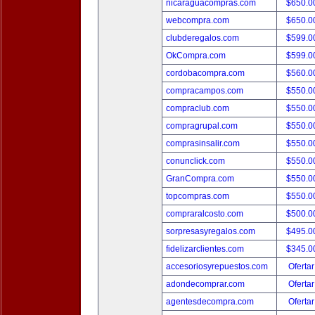
nicaraguacompras.com
$650.
webcompra.com
$650.
clubderegalos.com
$599.
OkCompra.com
$599.
cordobacompra.com
$560.
compracampos.com
$550.
compraclub.com
$550.
compragrupal.com
$550.
comprasinsalir.com
$550.
conunclick.com
$550.
GranCompra.com
$550.
topcompras.com
$550.
compraralcosto.com
$500.
sorpresasyregalos.com
$495.
fidelizarclientes.com
$345.
accesoriosyrepuestos.com
Ofertar
adondecomprar.com
Ofertar
agentesdecompra.com
Ofertar