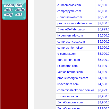
clubcompras.com
$8,900.
comprapyme.com
$8,900.
ComprasWeb.com
$8,500.
productosimportados.com
$7,800.
DirectoDeFabrica.com
$5,999.
hypermercado.com
$5,500.
comprasencasa.com
$5,000.
comprasinternet.com
$5,000.
e-compra.com
$5,000.
eurocompra.com
$5,000.
i-Compras.com
$4,999.
VentasInternet.com
$4,999.
productosdigitales.com
$4,950.
usacompra.com
$4,500.
comercioelectronico.com.es
$3,999.
zonacompra.com
$3,900.
ZonaCompras.com
$3,900.
ZonaCompras.net
$3,900.