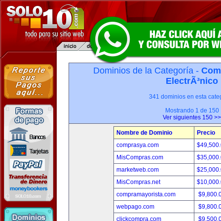
Dominios de la Categoría -
Com
ElectrÃ³nico
341 dominios en esta categ
Mostrando 1 de 150
Ver siguientes 150 >>
Nombre de Dominio
Precio
comprasya.com
$49,500
MisCompras.com
$35,000
marketweb.com
$25,000
MisCompras.net
$10,000
compramayorista.com
$9,800.
webpago.com
$9,800.
clickcompra.com
$9,500.