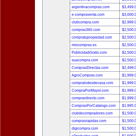
argentinacompras.com
$3,499.
e-compraventa.com
$3,000.
clubcompra.com
$2,999.
compras360.com
$2,500.
compratupropiedad.com
$2,500.
miscompras.es
$2,500.
PublicidadGratis.com
$2,500.
suacompra.com
$2,500.
ComprasDirectas.com
$2,499.
AgroCompras.com
$1,999.
compralodesdecasa.com
$1,999.
CompraPorMayor.com
$1,999.
comprardirecto.com
$1,999.
ComprasPorCatalogo.com
$1,995.
clubdecompradores.com
$1,500.
comprasrapidas.com
$1,500.
digicompra.com
$1,500.