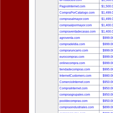
eProductos.com
$1,500.
PagosInternet.com
$1,500.
CompraPorCatalogo.com
$1,499.
comprasalmayor.com
$1,499.
compraalpormayor.com
$1,400.
compraventadecasas.com
$1,400.
agroventa.com
$999.
compradeldia.com
$999.
compraruncarro.com
$999.
eurocompras.com
$999.
onlinecompra.com
$999.
tiendadecompras.com
$995.
InternetCustomers.com
$980.
ComercioInternet.com
$950.
CompraInternet.com
$950.
comprasgrupales.com
$950.
pooldecompras.com
$950.
comprasindustriales.com
$899.