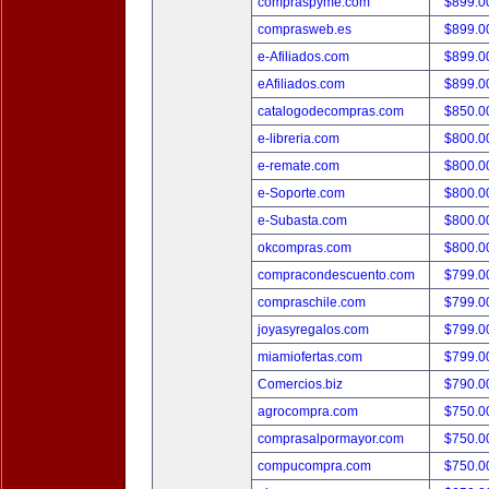
compraspyme.com
$899.
comprasweb.es
$899.
e-Afiliados.com
$899.
eAfiliados.com
$899.
catalogodecompras.com
$850.
e-libreria.com
$800.
e-remate.com
$800.
e-Soporte.com
$800.
e-Subasta.com
$800.
okcompras.com
$800.
compracondescuento.com
$799.
compraschile.com
$799.
joyasyregalos.com
$799.
miamiofertas.com
$799.
Comercios.biz
$790.
agrocompra.com
$750.
comprasalpormayor.com
$750.
compucompra.com
$750.