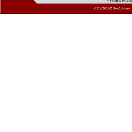
** Precios expre
© 2002/2022 Solo10.com